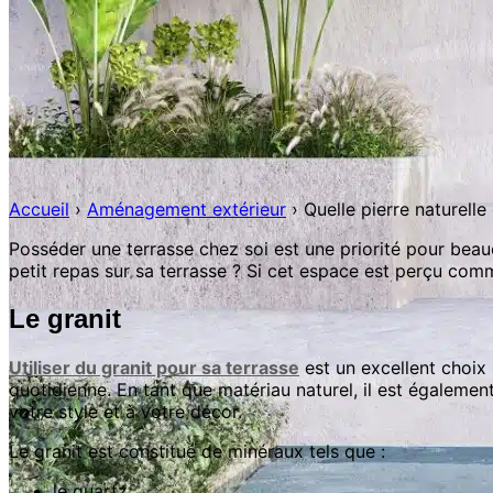
Accueil
›
Aménagement extérieur
›
Quelle pierre naturelle
Posséder une terrasse chez soi est une priorité pour bea
petit repas sur sa terrasse ? Si cet espace est perçu comm
Le granit
Utiliser du granit pour sa terrasse
est un excellent choix 
quotidienne. En tant que matériau naturel, il est égalemen
votre style et à votre décor.
Le granit est constitué de minéraux tels que :
le quartz