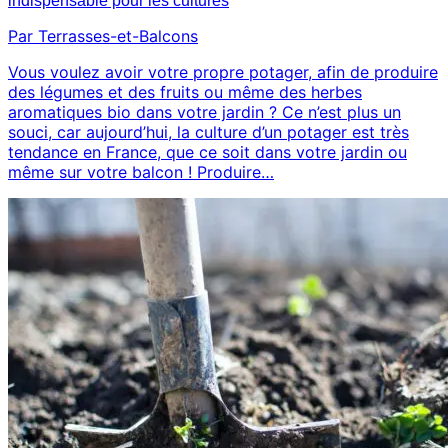
indispensable pour les cultures
Par Terrasses-et-Balcons
Vous voulez avoir votre propre potager, afin de produire
des légumes et des fruits ou même des herbes
aromatiques bio dans votre jardin ? Ce n’est plus un
souci, car aujourd’hui, la culture d’un potager est très
tendance en France, que ce soit dans votre jardin ou
même sur votre balcon ! Produire…