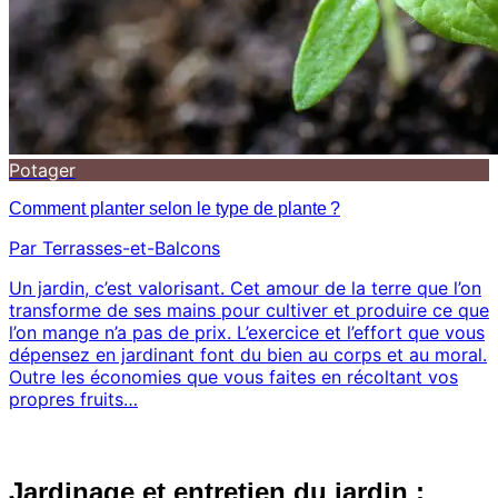
Potager
Comment planter selon le type de plante ?
Par Terrasses-et-Balcons
Un jardin, c’est valorisant. Cet amour de la terre que l’on
transforme de ses mains pour cultiver et produire ce que
l’on mange n’a pas de prix. L’exercice et l’effort que vous
dépensez en jardinant font du bien au corps et au moral.
Outre les économies que vous faites en récoltant vos
propres fruits…
Jardinage et entretien du jardin :