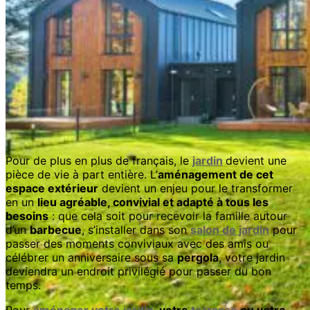
Pour de plus en plus de français, le
jardin
devient une
pièce de vie à part entière. L’
aménagement de cet
espace extérieur
devient un enjeu pour le transformer
en un
lieu agréable, convivial et adapté à tous les
besoins
: que cela soit pour recevoir la famille autour
d’un
barbecue
, s’installer dans son
salon de jardin
pour
passer des moments conviviaux avec des amis ou
célébrer un anniversaire sous sa
pergola
, votre jardin
deviendra un endroit privilégié pour passer du bon
temps.
Pour
aménager votre jardin
, votre
terrasse
ou votre