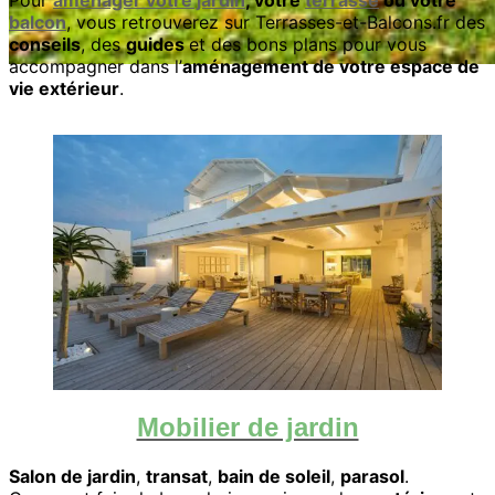
balcon
, vous retrouverez sur Terrasses-et-Balcons.fr des
conseils
, des
guides
et des bons plans pour vous
accompagner dans l’
aménagement de votre espace de
vie extérieur
.
Mobilier de jardin
Salon de jardin
,
transat
,
bain de soleil
,
parasol
.