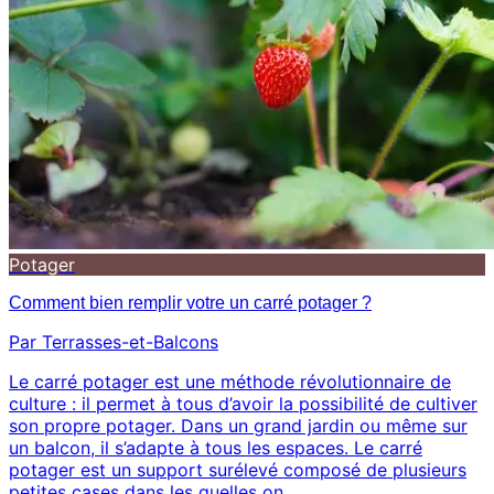
Potager
Comment bien remplir votre un carré potager ?
Par Terrasses-et-Balcons
Le carré potager est une méthode révolutionnaire de
culture : il permet à tous d’avoir la possibilité de cultiver
son propre potager. Dans un grand jardin ou même sur
un balcon, il s’adapte à tous les espaces. Le carré
potager est un support surélevé composé de plusieurs
petites cases dans les quelles on…