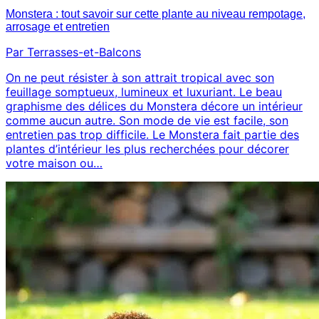
Monstera : tout savoir sur cette plante au niveau rempotage,
arrosage et entretien
Par Terrasses-et-Balcons
On ne peut résister à son attrait tropical avec son
feuillage somptueux, lumineux et luxuriant. Le beau
graphisme des délices du Monstera décore un intérieur
comme aucun autre. Son mode de vie est facile, son
entretien pas trop difficile. Le Monstera fait partie des
plantes d’intérieur les plus recherchées pour décorer
votre maison ou…