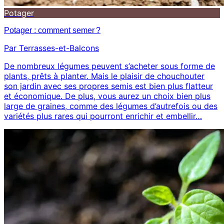
Potager
Potager : comment semer ?
Par Terrasses-et-Balcons
De nombreux légumes peuvent s’acheter sous forme de
plants, prêts à planter. Mais le plaisir de chouchouter
son jardin avec ses propres semis est bien plus flatteur
et économique. De plus, vous aurez un choix bien plus
large de graines, comme des légumes d’autrefois ou des
variétés plus rares qui pourront enrichir et embellir…