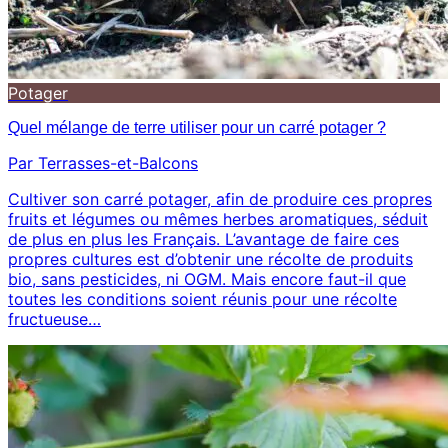
Potager
Quel mélange de terre utiliser pour un carré potager ?
Par Terrasses-et-Balcons
Cultiver son carré potager, afin de produire ces propres
fruits et légumes ou mêmes herbes aromatiques, séduit
de plus en plus les Français. L’avantage de faire ces
propres cultures est d’obtenir une récolte de produits
bio, sans pesticides, ni OGM. Mais encore faut-il que
toutes les conditions soient réunis pour une récolte
fructueuse…