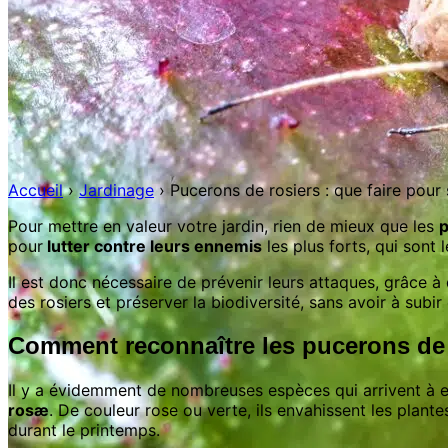
Accueil
›
Jardinage
›
Pucerons de rosiers : que faire pour 
Pour mettre en valeur votre jardin, rien de mieux que les
p
pour
lutter contre leurs ennemis
les plus forts, qui sont
Il est donc nécessaire de prévenir leurs attaques, grâce à 
des rosiers et préserver la biodiversité, sans avoir à subir
Comment reconnaître les pucerons de 
Il y a évidemment de nombreuses espèces qui arrivent à e
rosæ
. De couleur rose ou verte, ils envahissent les plant
durant le printemps.