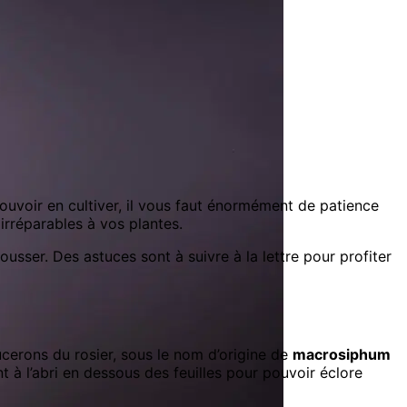
ouvoir en cultiver, il vous faut énormément de patience
irréparables à vos plantes.
ousser. Des astuces sont à suivre à la lettre pour profiter
cerons du rosier, sous le nom d’origine de
macrosiphum
t à l’abri en dessous des feuilles pour pouvoir éclore