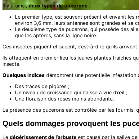
Il y a ainsi,
deux types de pucerons
:
Le premier type, est souvent présent et envahit les r
environ 3,6 mm, leurs antennes sont grandes et se car
Le deuxième type de pucerons, qui possède des aile
que les aptères, sans la ligne noire.
Ces insectes piquent et sucent, c’est-à-dire qu’ils arrivent à
Ils attaquent en premier lieu les jeunes plantes fraiches q
insecte.
Quelques indices
démontrent une potentielle infestation 
Des traces de piqûres ;
Un niveau de croissance qui baisse à vue d’œil ;
Une floraison des roses moins abondante.
La présence des pucerons est contrôlée par les fourmis, qui 
Quels dommages provoquent les pucer
Le
dépérissement de l’arbuste
est causé par la salive d