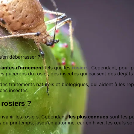
s’en débarrasser ?
lantes d’ornement
tels que les
rosiers
. Cependant, pour p
 les pucerons du rosier, des insectes qui causent des dégâts 
des traitements naturels et biologiques, qui aident à les rep
 ces insectes.
rosiers ?
nvahir les rosiers. Cependant,
les plus connues
sont les pu
es du printemps, jusqu’en automne, car en hiver, les œufs son