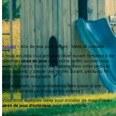
Accueil
›
Aire de jeux pour enfant : Idées et conseils
Il nous est déjà tous arrivé de rêver durant l’enfance à de
superbes
aires de jeux
dans notre jardin, ou bien vous
aviez la chance d’avoir une cabane dans votre jardin et
vous pouviez y passer des heures durant, perdu au fin
fond de votre imaginaire.
Et maintenant, vous souhaiteriez faire plaisir à vos
propres enfants ou à vos petits-enfants ?
Voici donc quelques idées pour installer de magnifiques
aires de jeux d’extérieur
pour vos enfants.