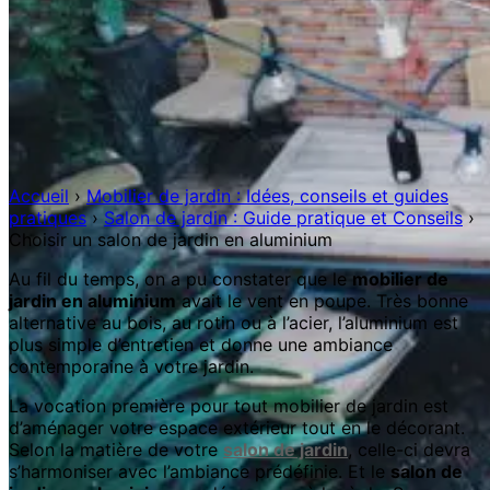
Accueil
›
Mobilier de jardin : Idées, conseils et guides
pratiques
›
Salon de jardin : Guide pratique et Conseils
›
Choisir un salon de jardin en aluminium
Au fil du temps, on a pu constater que le
mobilier de
jardin en aluminium
avait le vent en poupe. Très bonne
alternative au bois, au rotin ou à l’acier, l’aluminium est
plus simple d’entretien et donne une ambiance
contemporaine à votre jardin.
La vocation première pour tout mobilier de jardin est
d’aménager votre espace extérieur tout en le décorant.
Selon la matière de votre
salon de jardin
, celle-ci devra
s’harmoniser avec l’ambiance prédéfinie. Et le
salon de