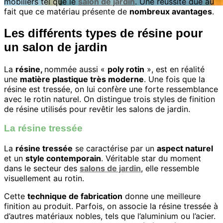
mobiliers tel que le
salon de jardin
. Une réussite due au
fait que ce matériau présente de
nombreux avantages
.
Les différents types de résine pour
un salon de jardin
La
résine,
nommée aussi «
poly rotin
», est en réalité
une
matière plastique très moderne
. Une fois que la
résine est tressée, on lui confère une forte ressemblance
avec le rotin naturel. On distingue trois styles de finition
de résine utilisés pour revêtir les salons de jardin.
La résine tressée
La
résine tressée
se caractérise par un
aspect naturel
et un
style contemporain
. Véritable star du moment
dans le secteur des
salons de jardin
, elle ressemble
visuellement au rotin.
Cette
technique de fabrication
donne une meilleure
finition au produit. Parfois, on associe la résine tressée à
d’autres matériaux nobles, tels que l’aluminium ou l’acier.