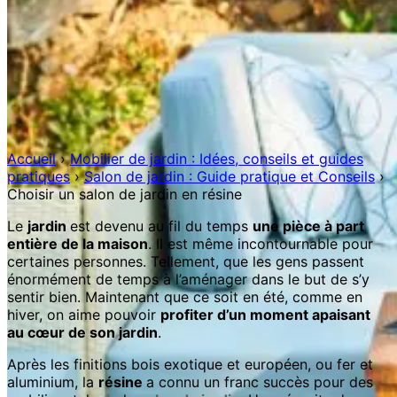
Accueil
›
Mobilier de jardin : Idées, conseils et guides
pratiques
›
Salon de jardin : Guide pratique et Conseils
›
Choisir un salon de jardin en résine
Le
jardin
est devenu au fil du temps
une pièce à part
entière de la maison
. Il est même incontournable pour
certaines personnes. Tellement, que les gens passent
énormément de temps à l’aménager dans le but de s’y
sentir bien. Maintenant que ce soit en été, comme en
hiver, on aime pouvoir
profiter d’un moment apaisant
au cœur de son jardin
.
Après les finitions bois exotique et européen, ou fer et
aluminium, la
résine
a connu un franc succès pour des