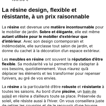
La résine design, flexible et
résistante, à un prix raisonnable
La
résine
est devenue une
matière incontournable
pour
le mobilier de jardin.
Sobre et élégante
, elle est même
autant utilisée pour le mobilier d’extérieur que
d’intérieur
. Avec son design contemporain et
indémodable, elle surclasse tout salon de jardin, et
donne du cachet à la décoration d’un espace extérieur.
Les
meubles en résine
ont souvent la
réputation d’être
flexible
. Sa modularité va lui permettre de s’adapter à
vos besoins, quotidiennement. Vous n’aurez qu’à
déplacer les éléments et les transformer pour repenser
l’univers, au gré de vos envies.
La
résine
a la particularité d’être
robuste
et
résistante
à
toutes les saisons. Au bord d’une
piscine
, un
bain de
soleil
en résine a d’ailleurs toute sa place. Préservée du
soleil, elle résiste aussi à l’hiver. On vous conseillera juste
de retirer les coussins et de le recouvrir d’une housse.