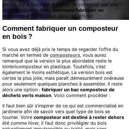
élevés. Il y a alors une solution : le concevoir par vos
propres moyens. Mais,
comment fabriquer un
composteur ?
Nos idées dans cet article !
Comment fabriquer un composteur
en bois ?
Si vous avez déjà pris le temps de regarder l’offre du
marché en termes de
composteurs
, vous aurez
remarqué que la version la plus abordable reste le
lombricomposteur en plastique. Toutefois, c’est
également le moins esthétique. La version bois est
certes la plus jolie, mais paraît démesurément onéreuse
pour seulement quelques planches à assembler. Il reste
alors une option :
fabriquer un bac composteur de
déchets verts maison
. Voici comment procéder :
Il faut bien sûr s’inspirer de ce qui est commercialisé en
jardinerie afin de savoir vers quel type de bois se
tourner. Votre
composteur est destiné à rester dehors
été comme hiver, il faut donc privilégier du bois
naturellement imputrescible ou traité, mais sans