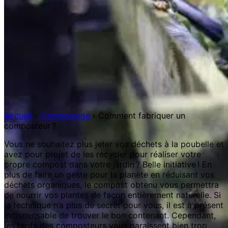
Accueil
›
Compostage
›
Comment fabriquer un
composteur ?
Vous ne souhaitez plus jeter vos déchets à la poubelle et
avez pour projet de les recycler pour réaliser votre
propre compost dans votre jardin ? Belle initiative ! En
plus de faire un geste pour la planète en réduisant vos
déchets organiques, le compost obtenu vous permettra
de nourrir vos plantes de façon entièrement naturelle. Si
la technique n’a plus de secret pour vous, il est à présent
indispensable de trouver le bon contenant. Cependant,
les tarifs des composteurs vous paraissent bien trop