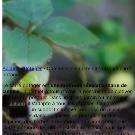
Accueil
›
Potager
›
Comment bien remplir votre un carré
potager ?
Le carré potager est
une méthode révolutionnaire de
culture
: il permet à tous d’avoir la possibilité de cultiver
son propre potager. Dans un grand jardin ou même sur
un
balcon
, il s’adapte à tous les espaces. Le carré
potager est un support surélevé composé de plusieurs
petites cases dans les quelles on peut planter des
légumes, des herbes aromatiques ou encore des fleurs.
Cette méthode de culture est vraiment faite pour tous,
que vous soyez jeune ou âgé, jardinier débutant ou pas.