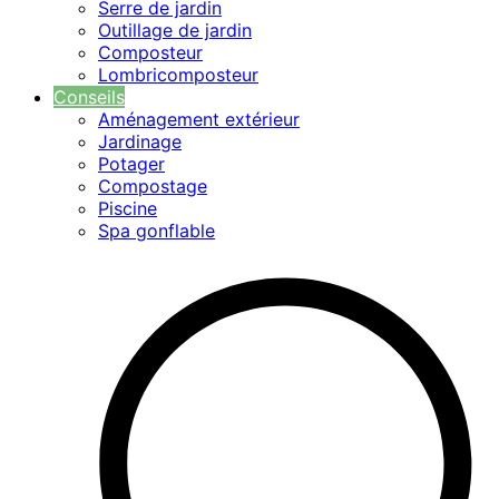
Serre de jardin
Outillage de jardin
Composteur
Lombricomposteur
Conseils
Aménagement extérieur
Jardinage
Potager
Compostage
Piscine
Spa gonflable