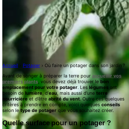
Accueil
›
Potager
›
Où faire un potager dans son jardin ?
Avant de songer à préparer la terre pour
accueillir vos
premiers plants
, vous devez déjà trouver le
bon
emplacement pour votre potager
. Les
légumes
ont
besoin de
lumière
, d’
eau
, mais aussi d’une
terre
nourricière
et d’être
abrité du vent
. Outre ces quelques
critères à prendre en compte, voici quelques
conseils
selon le
type de potager
que vous souhaitez créer.
Quelle surface pour un potager ?