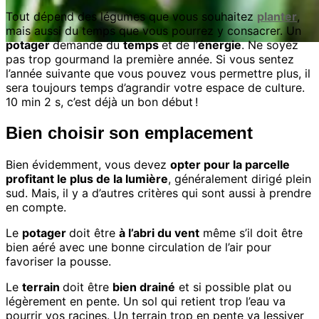
Tout dépend des légumes que vous souhaitez
planter
,
mais aussi du temps que vous pourrez y consacrer. Un
potager
demande du
temps
et de l’
énergie
. Ne soyez
pas trop gourmand la première année. Si vous sentez
l’année suivante que vous pouvez vous permettre plus, il
sera toujours temps d’agrandir votre espace de culture.
10 min 2 s, c’est déjà un bon début !
Bien choisir son emplacement
Bien évidemment, vous devez
opter pour la parcelle
profitant le plus de la lumière
, généralement dirigé plein
sud. Mais, il y a d’autres critères qui sont aussi à prendre
en compte.
Le
potager
doit être
à l’abri du vent
même s’il doit être
bien aéré avec une bonne circulation de l’air pour
favoriser la pousse.
Le
terrain
doit être
bien drainé
et si possible plat ou
légèrement en pente. Un sol qui retient trop l’eau va
pourrir vos racines. Un terrain trop en pente va lessiver