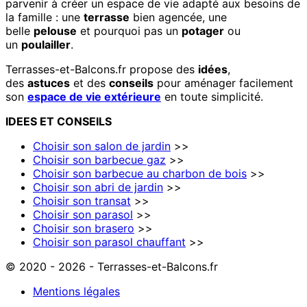
parvenir à créer un espace de vie adapté aux besoins de
la famille : une
terrasse
bien agencée, une
belle
pelouse
et pourquoi pas un
potager
ou
un
poulailler
.
Terrasses-et-Balcons.fr propose des
idées
,
des
astuces
et des
conseils
pour aménager facilement
son
espace de vie extérieure
en toute simplicité.
IDEES
ET
CONSEILS
Choisir son salon de jardin
>>
Choisir son barbecue gaz
>>
Choisir son barbecue au charbon de bois
>>
Choisir son abri de jardin
>>
Choisir son transat
>>
Choisir son parasol
>>
Choisir son brasero
>>
Choisir son parasol chauffant
>>
© 2020 - 2026 - Terrasses-et-Balcons.fr
Mentions légales