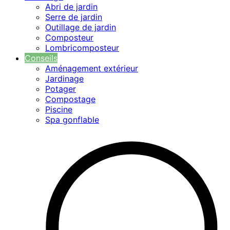
Abri de jardin
Serre de jardin
Outillage de jardin
Composteur
Lombricomposteur
Conseils
Aménagement extérieur
Jardinage
Potager
Compostage
Piscine
Spa gonflable