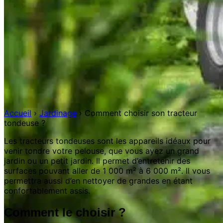
Accueil
›
Jardinage
›
Comment choisir son tracteur
tondeuse ?
Les tracteurs tondeuses sont les appareils idéaux pour
venir tondre votre pelouse, que vous ayez un grand
jardin ou un petit jardin. Il permet d’entretenir des
surfaces pouvant aller de 1 000 m² à 6 000 m². Il vous
permettra aussi d’en nettoyer de grandes en étant
confortablement assis.
Comment le choisir ?