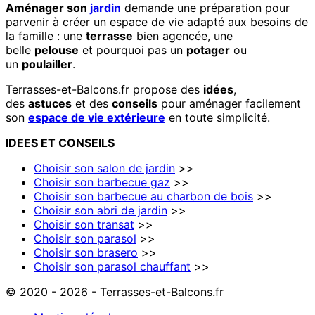
Aménager son
jardin
demande une préparation pour
parvenir à créer un espace de vie adapté aux besoins de
la famille : une
terrasse
bien agencée, une
belle
pelouse
et pourquoi pas un
potager
ou
un
poulailler
.
Terrasses-et-Balcons.fr propose des
idées
,
des
astuces
et des
conseils
pour aménager facilement
son
espace de vie extérieure
en toute simplicité.
IDEES
ET
CONSEILS
Choisir son salon de jardin
>>
Choisir son barbecue gaz
>>
Choisir son barbecue au charbon de bois
>>
Choisir son abri de jardin
>>
Choisir son transat
>>
Choisir son parasol
>>
Choisir son brasero
>>
Choisir son parasol chauffant
>>
© 2020 - 2026 - Terrasses-et-Balcons.fr