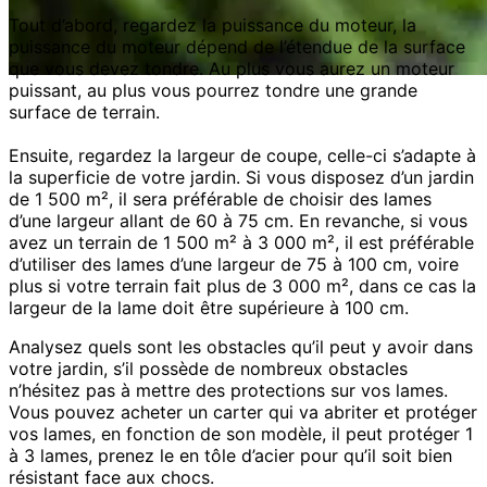
Tout d’abord, regardez la puissance du moteur, la
puissance du moteur dépend de l’étendue de la surface
que vous devez tondre. Au plus vous aurez un moteur
puissant, au plus vous pourrez tondre une grande
surface de terrain.
Ensuite, regardez la largeur de coupe, celle-ci s’adapte à
la superficie de votre jardin. Si vous disposez d’un jardin
de 1 500 m², il sera préférable de choisir des lames
d’une largeur allant de 60 à 75 cm. En revanche, si vous
avez un terrain de 1 500 m² à 3 000 m², il est préférable
d’utiliser des lames d’une largeur de 75 à 100 cm, voire
plus si votre terrain fait plus de 3 000 m², dans ce cas la
largeur de la lame doit être supérieure à 100 cm.
Analysez quels sont les obstacles qu’il peut y avoir dans
votre jardin, s’il possède de nombreux obstacles
n’hésitez pas à mettre des protections sur vos lames.
Vous pouvez acheter un carter qui va abriter et protéger
vos lames, en fonction de son modèle, il peut protéger 1
à 3 lames, prenez le en tôle d’acier pour qu’il soit bien
résistant face aux chocs.