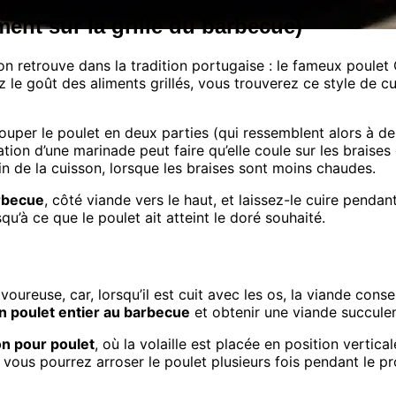
ment sur la grille du barbecue)
l’on retrouve dans la tradition portugaise : le fameux poul
le goût des aliments grillés, vous trouverez ce style de cui
ouper le poulet en deux parties (qui ressemblent alors à d
tion d’une marinade peut faire qu’elle coule sur les braises e
in de la cuisson, lorsque les braises sont moins chaudes.
arbecue
, côté viande vers le haut, et laissez-le cuire penda
qu’à ce que le poulet ait atteint le doré souhaité.
voureuse, car, lorsqu’il est cuit avec les os, la viande cons
n poulet entier au barbecue
et obtenir une viande succulen
on pour poulet
, où la volaille est placée en position vertic
t vous pourrez arroser le poulet plusieurs fois pendant le p