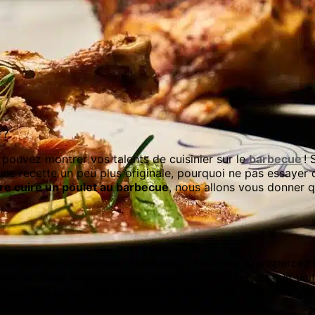
 ?
 pouvez montrer vos talents de cuisinier sur le
barbecue
! 
e recette un peu plus originale, pourquoi ne pas essayer de
re cuire un poulet au barbecue
, nous allons vous donner 
 simple lorsqu’elle est effectuée à la broche. Transpercez l
vercle. Vous vous assurerez ainsi que le poulet est cuit un
fférentes sections de la volaille, comme la poitrine et les c