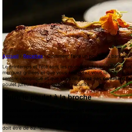
Accueil
›
Recettes
›
Comment faire un poulet au barbecue
Le printemps et l’été sont les moments de l’année où vous
merguez grillées et que vous souhaitez vous lancer dans un
semble compliqué et que vous ne savez pas
comment fai
poulet juteux et grillé en toute sécurité.
Cuire le poulet à la broche
La
cuisson au barbecue d’un poulet entier
peut être assez
faites-le cuire pendant 2 à 3 heures à feu moyen sans cou
pour vérifier qu’il est cuit ; piquez le thermomètre dans di
doit être de 82 °C.