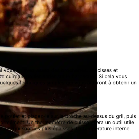
Si vous en avez assez des brochettes, saucisses et
 cuire un poulet entier sur le barbecue ? Si cela vous
quelques techniques simples qui vous aideront à obtenir un
e poulet et placez-le sur la broche au-dessus du gril, puis
iformément. Un thermomètre de cuisson sera un outil utile
uisses, qui sont les plus épaisses. La température interne