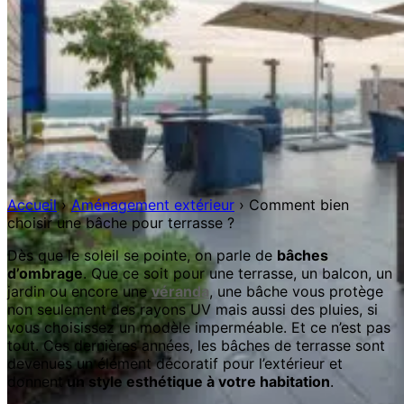
Accueil
›
Aménagement extérieur
›
Comment bien
choisir une bâche pour terrasse ?
Dès que le soleil se pointe, on parle de
bâches
d’ombrage
. Que ce soit pour une terrasse, un balcon, un
jardin ou encore une
véranda
, une bâche vous protège
non seulement des rayons UV mais aussi des pluies, si
vous choisissez un modèle imperméable. Et ce n’est pas
tout. Ces dernières années, les bâches de terrasse sont
devenues un élément décoratif pour l’extérieur et
donnent
un style esthétique à votre habitation
.