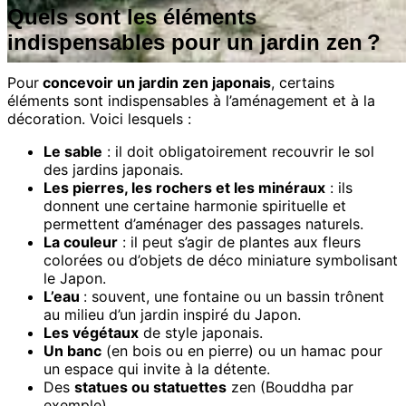
Quels sont les éléments
indispensables pour un jardin zen ?
Pour
concevoir un jardin zen japonais
, certains
éléments sont indispensables à l’aménagement et à la
décoration. Voici lesquels :
Le sable
: il doit obligatoirement recouvrir le sol
des jardins japonais.
Les pierres, les rochers et les minéraux
: ils
donnent une certaine harmonie spirituelle et
permettent d’aménager des passages naturels.
La couleur
: il peut s’agir de plantes aux fleurs
colorées ou d’objets de déco miniature symbolisant
le Japon.
L’eau
: souvent, une fontaine ou un bassin trônent
au milieu d’un jardin inspiré du Japon.
Les végétaux
de style japonais.
Un banc
(en bois ou en pierre) ou un hamac pour
un espace qui invite à la détente.
Des
statues ou statuettes
zen (Bouddha par
exemple).