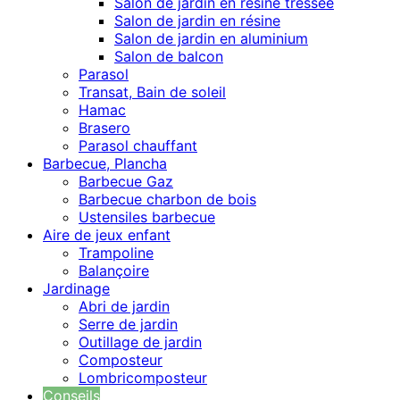
Salon de jardin en résine tressée
Salon de jardin en résine
Salon de jardin en aluminium
Salon de balcon
Parasol
Transat, Bain de soleil
Hamac
Brasero
Parasol chauffant
Barbecue, Plancha
Barbecue Gaz
Barbecue charbon de bois
Ustensiles barbecue
Aire de jeux enfant
Trampoline
Balançoire
Jardinage
Abri de jardin
Serre de jardin
Outillage de jardin
Composteur
Lombricomposteur
Conseils