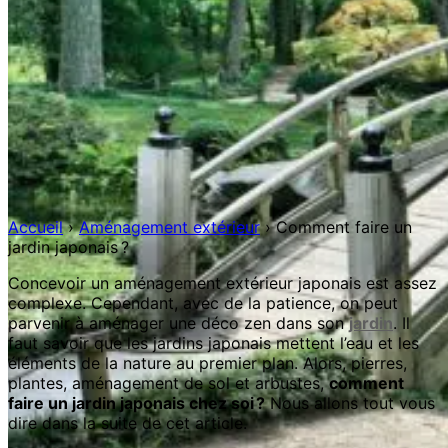
Accueil
›
Aménagement extérieur
›
Comment faire un
jardin japonais ?
Concevoir un aménagement extérieur japonais est assez
complexe. Cependant, avec de la patience, on peut
parvenir à aménager une déco zen dans son
jardin
. Il
faut savoir que les jardins japonais mettent l’eau et les
éléments de la nature au premier plan. Alors, pierres,
plantes, aménagement de sol et arbustes,
comment
faire un jardin japonais chez soi ?
Nous allons tout vous
dire dans la suite de cet article.