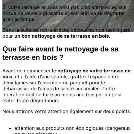
Si votre terrasse en bois n’est pas bien entretenue, elle
risque de devenir glissante et son état va se dégrader
avec le temps.
Dans la suite de notre article, découvrez nos techniques
pour
un bon nettoyage de sa terrasse en bois.
Que faire avant le nettoyage de sa
terrasse en bois ?
Avant de commencer le
nettoyage de votre terrasse en
bois
, et à l’aide d’une spatule, grattez l’espace entre
deux lames sur l’ensemble du parquet pour le
débarrasser de l’amas de saleté accumulée. Cette
opération doit se faire au moins une fois par an pour
éviter toute dégradation.
Nous attirons votre attention également sur deux points
:
attention aux produits non écologiques (dangereux
pour vos plantes) ;