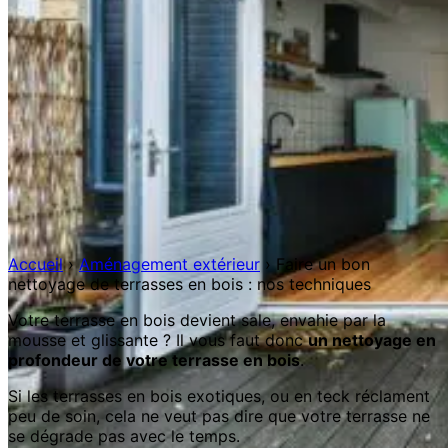
Accueil
›
Aménagement extérieur
›
Faire un bon
nettoyage de terrasses en bois : nos techniques
Votre terrasse en bois devient sale, envahie par la
mousse et glissante ? Il vous faut donc
un nettoyage en
profondeur de votre terrasse en bois
.
Si les terrasses en bois exotiques, ou en teck réclament
peu de soin, cela ne veut pas dire que votre terrasse ne
se dégrade pas avec le temps.