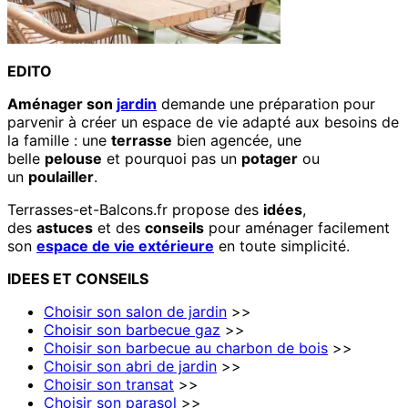
EDITO
Aménager son
jardin
demande une préparation pour
parvenir à créer un espace de vie adapté aux besoins de
la famille : une
terrasse
bien agencée, une
belle
pelouse
et pourquoi pas un
potager
ou
un
poulailler
.
Terrasses-et-Balcons.fr propose des
idées
,
des
astuces
et des
conseils
pour aménager facilement
son
espace de vie extérieure
en toute simplicité.
IDEES
ET
CONSEILS
Choisir son salon de jardin
>>
Choisir son barbecue gaz
>>
Choisir son barbecue au charbon de bois
>>
Choisir son abri de jardin
>>
Choisir son transat
>>
Choisir son parasol
>>