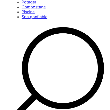
Potager
Compostage
Piscine
Spa gonflable