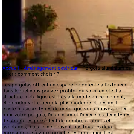
Accueil
›
Aménagement extérieur
›
Pergola aluminium ou
acier : comment choisir ?
Les pergolas offrent un espace de détente à l’extérieur
dans lequel vous pouvez profiter du soleil en été. La
structure métallique est très à la mode en ce moment,
elle rendra votre pergola plus moderne et design. Il
existe plusieurs types de métal que vous pouvez opter
pour votre pergola, l’aluminium et l’acier. Ces deux types
de structures possèdent de nombreux atouts et
avantages, mais ils ne peuvent pas tous les deux
correspondre à votre projet. C’est pourquoi il est