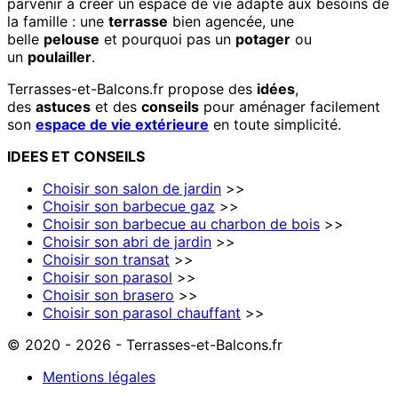
parvenir à créer un espace de vie adapté aux besoins de
la famille : une
terrasse
bien agencée, une
belle
pelouse
et pourquoi pas un
potager
ou
un
poulailler
.
Terrasses-et-Balcons.fr propose des
idées
,
des
astuces
et des
conseils
pour aménager facilement
son
espace de vie extérieure
en toute simplicité.
IDEES
ET
CONSEILS
Choisir son salon de jardin
>>
Choisir son barbecue gaz
>>
Choisir son barbecue au charbon de bois
>>
Choisir son abri de jardin
>>
Choisir son transat
>>
Choisir son parasol
>>
Choisir son brasero
>>
Choisir son parasol chauffant
>>
© 2020 - 2026 - Terrasses-et-Balcons.fr
Mentions légales