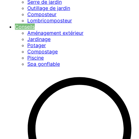
Serre de jardin
Outillage de jardin
Composteur
Lombricomposteur
Conseils
Aménagement extérieur
Jardinage
Potager
Compostage
Piscine
Spa gonflable