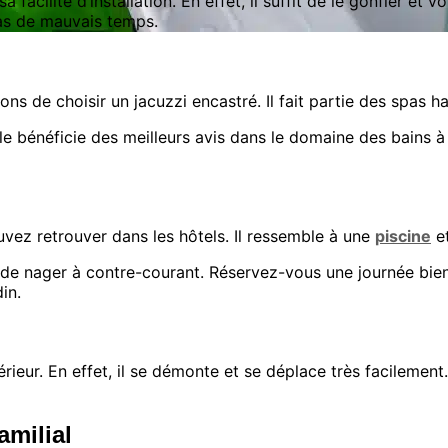
facilité d’installation. En effet, il suffit de le gonfler et
cas de mauvais temps.
lons de choisir un jacuzzi encastré. Il fait partie des spas
èle bénéficie des meilleurs avis dans le domaine des bain
vez retrouver dans les hôtels. Il ressemble à une
piscine
et
t de nager à contre-courant. Réservez-vous une journée bien-
in.
térieur. En effet, il se démonte et se déplace très facileme
amilial