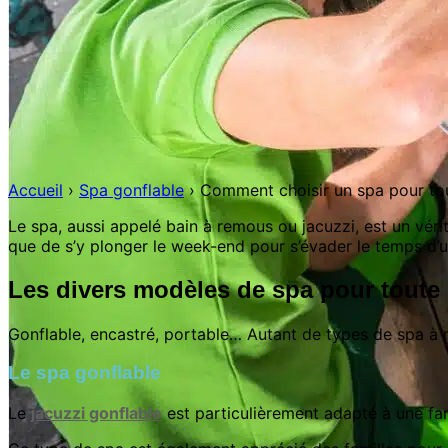
Accueil
›
Spa gonflable
›
Comment choisir un spa pour tout
Le spa, aussi appelé bain à remous ou jacuzzi, est un vérit
que de s’y plonger le week-end pour s’évader le temps d’u
Les divers modèles de spa pour toute l
Gonflable, encastré, portable… Autant de types de spa à me
Le spa gonflable
Le
jacuzzi gonflable
est particulièrement adapté à une fami