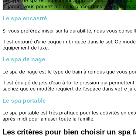
Ce type de spa est également apprécié des familles pour sa 
le jardin, vous pouvez même le placer dans le séjour en 
Le spa encastré
Si vous préférez miser sur la durabilité, nous vous conseil
Il est entouré d’une coque imbriquée dans le sol. Ce mod
équipement de luxe.
Le spa de nage
Le spa de nage est le type de bain à remous que vous pou
Il est équipé de jets d’eau à forte pression qui permetten
sachez que ce modèle requiert de l’espace dans votre jard
Le spa portable
Le spa portable est très pratique pour les activités en ex
après-midi pour amuser toute la famille.
Les critères pour bien choisir un spa f