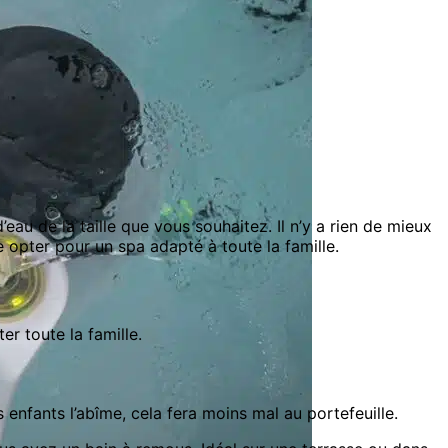
au de la taille que vous souhaitez. Il n’y a rien de mieux
 opter pour un spa adapté à toute la famille.
er toute la famille.
s enfants l’abîme, cela fera moins mal au portefeuille.