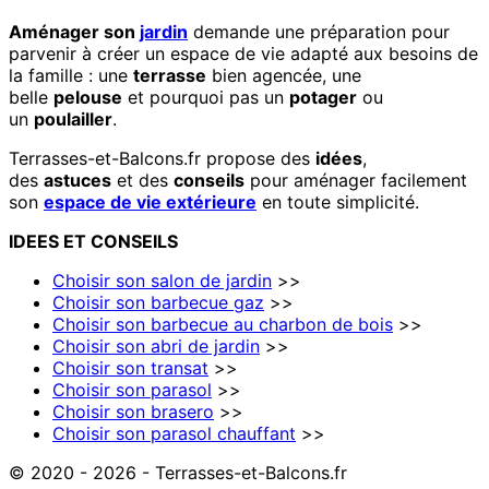
Aménager son
jardin
demande une préparation pour
parvenir à créer un espace de vie adapté aux besoins de
la famille : une
terrasse
bien agencée, une
belle
pelouse
et pourquoi pas un
potager
ou
un
poulailler
.
Terrasses-et-Balcons.fr propose des
idées
,
des
astuces
et des
conseils
pour aménager facilement
son
espace de vie extérieure
en toute simplicité.
IDEES
ET
CONSEILS
Choisir son salon de jardin
>>
Choisir son barbecue gaz
>>
Choisir son barbecue au charbon de bois
>>
Choisir son abri de jardin
>>
Choisir son transat
>>
Choisir son parasol
>>
Choisir son brasero
>>
Choisir son parasol chauffant
>>
© 2020 - 2026 - Terrasses-et-Balcons.fr