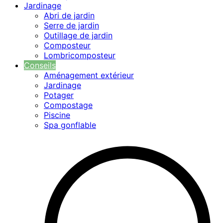
Jardinage
Abri de jardin
Serre de jardin
Outillage de jardin
Composteur
Lombricomposteur
Conseils
Aménagement extérieur
Jardinage
Potager
Compostage
Piscine
Spa gonflable