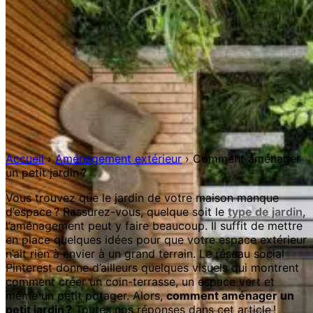
Accueil
›
Aménagement extérieur
›
Comment aménager
un petit jardin ?
Vous trouvez que le jardin de votre maison manque
d’espace ? Rassurez-vous, quelque soit le
type de jardin
,
l’aménagement peut y faire beaucoup. Il suffit de mettre
en place quelques idées pour que votre espace extérieur
n’ait rien à envier à un grand terrain. Le réseau social
Pinterest donne d’ailleurs quelques visuels qui montrent
comment créer un coin-terrasse, un espace vert et
même un petit potager. Alors,
comment aménager un
petit jardin ?
Toutes nos réponses dans cet article !