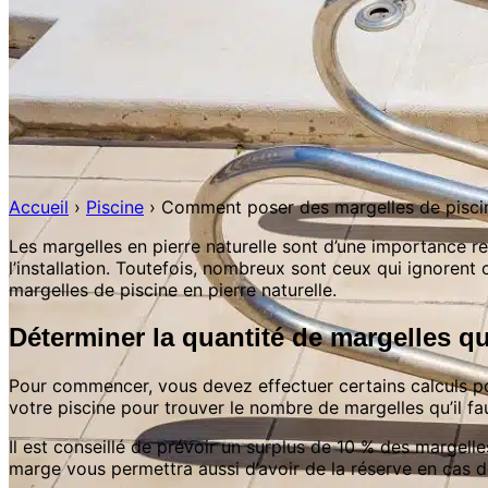
Accueil
›
Piscine
›
Comment poser des margelles de piscine
Les margelles en pierre naturelle sont d’une importance rem
l’installation. Toutefois, nombreux sont ceux qui ignorent c
margelles de piscine en pierre naturelle.
Déterminer la quantité de margelles qu
Pour commencer, vous devez effectuer certains calculs 
votre piscine pour trouver le nombre de margelles qu’il fa
Il est conseillé de prévoir un surplus de 10 % des margell
marge vous permettra aussi d’avoir de la réserve en cas de