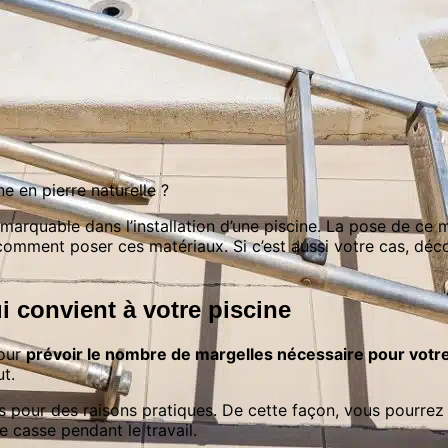
 en pierre naturelle ?
arquable dans l’installation d’une piscine. La pose de ce ma
omment poser ces matériaux. Si c’est aussi votre cas, découvr
i convient à votre piscine
pour
prévoir le nombre de margelles nécessaire pour votre
ut.
es pour des raisons pratiques. De cette façon, vous pourrez
 casse pendant le travail.