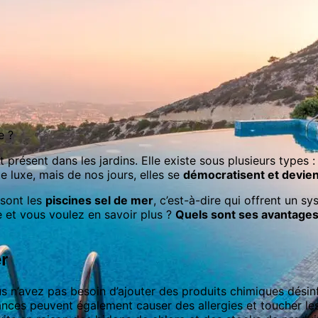
e ?
présent dans les jardins. Elle existe sous plusieurs types : 
e luxe, mais de nos jours, elles se
démocratisent et devie
 sont les
piscines sel de mer
, c’est-à-dire qui offrent un s
 et vous voulez en savoir plus ?
Quels sont ses avantage
r
s n’avez pas besoin d’ajouter des produits chimiques désinf
nces peuvent également causer des allergies et toucher les