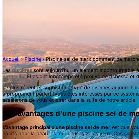
Accueil
›
Piscine
›
Piscine sel de mer : comment ça march
Les
piscines
sont aujourd’hui un élément incontournable et 
naturelle
. Elles ont longtemps été preuve de richesse et d
Le plus récent et sophistiqué type de piscines aujourd’hui
à proprement parler) !Vous êtes intéressés par ce système
essaierons de vous éclairer dans la suite de notre article.
Les avantages d’une piscine sel de me
L’avantage principal d’une piscine sel de mer
est que vou
nocifs pour la peau les muqueuses et les yeux. Ces substa