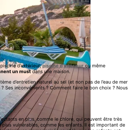
piscine d’extérieur,
piscine d’intérieur
ou même
nnent un must
dans une maison.
ystème d’entretien naturel au sel (et non pas de l’eau de mer
s
? Ses inconvénients ? Comment faire le bon choix ? Nous
ectants en plus, comme le chlore, qui peuvent être très
 plus vulnérables, comme les enfants. Il est important de