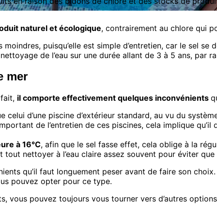
its en raison des bidons de chlore et des stocks de produi
roduit naturel et écologique
, contrairement au chlore qui po
moindres, puisqu’elle est simple d’entretien, car le sel se 
ttoyage de l’eau sur une durée allant de 3 à 5 ans, par rapp
e mer
fait,
il comporte effectivement quelques inconvénients
q
e celui d’une piscine d’extérieur standard, au vu du système
mportant de l’entretien de ces piscines, cela implique qu’il 
eure à 16°C
, afin que le sel fasse effet, cela oblige à la ré
t tout nettoyer à l’eau claire assez souvent pour éviter que
ients qu’il faut longuement peser avant de faire son choix.
ous pouvez opter pour ce type.
 vous pouvez toujours vous tourner vers d’autres options.