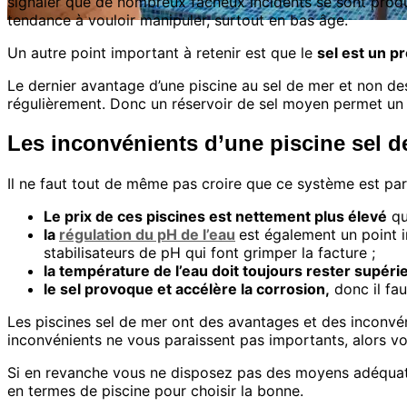
signaler que de nombreux fâcheux incidents se sont produ
tendance à vouloir manipuler, surtout en bas âge.
Un autre point important à retenir est que le
sel est un p
Le dernier avantage d’une piscine au sel de mer et non des 
régulièrement. Donc un réservoir de sel moyen permet un ne
Les inconvénients d’une piscine sel d
Il ne faut tout de même pas croire que ce système est par
Le prix de ces piscines est nettement plus élevé
qu
la
régulation du pH de l’eau
est également un point i
stabilisateurs de pH qui font grimper la facture ;
la température de l’eau doit toujours rester supéri
le sel provoque et accélère la corrosion,
donc il fau
Les piscines sel de mer ont des avantages et des inconvén
inconvénients ne vous paraissent pas importants, alors v
Si en revanche vous ne disposez pas des moyens adéquats,
en termes de piscine pour choisir la bonne.